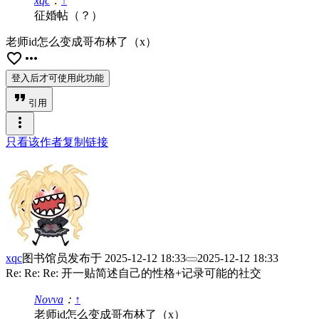
xqc
：
↑
征婚帖（？）
老师id怎么变成哥布林了（x）
favorite_border
more_horiz
登入后才可使用此功能
format_quote
引用
more_vert
只看该作者
复制链接
xqc
图书馆员
发布于
2025-12-12 18:33
2025-12-12 18:33
Re: Re: Re: 开一贴简述自己的性格+记录可能的社交
Novva
：
↑
老师id怎么变成哥布林了（x）