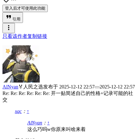
登入后才可使用此功能
format_quote
引用
more_vert
只看该作者
复制链接
AlNyan
🏅人民之选
发布于
2025-12-12 22:57
2025-12-12 22:57
Re: Re: Re: Re: Re: Re: 开一贴简述自己的性格+记录可能的社
交
xqc
：
↑
AlNyan
：
↑
这么巧吗w你原来叫啥来着