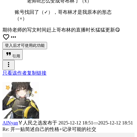
老师id怎么变成哥布林了（x）
账号找回了（✓），哥布林才是我原本的形态
（×）
期待老师的写文时间赶上哥布林的直播时长猛猛更新😋
favorite_border
more_horiz
登入后才可使用此功能
format_quote
引用
more_vert
只看该作者
复制链接
AlNyan
🏅人民之选
发布于
2025-12-12 18:51
2025-12-12 18:51
Re: 开一贴简述自己的性格+记录可能的社交