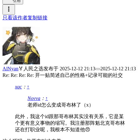
引用
more_vert
只看该作者
复制链接
AlNyan
🏅人民之选
发布于
2025-12-12 21:13
2025-12-12 21:13
Re: Re: Re: Re: 开一贴简述自己的性格+记录可能的社交
xqc
：
↑
Novva
：
↑
老师id怎么变成哥布林了（x）
此外，我这个id跟那哥布林其实没有关系，它是某
个更有意义事物的缩写。我注册那阵魁北克哥布林
还在打职业呢，我根本不知道他😠