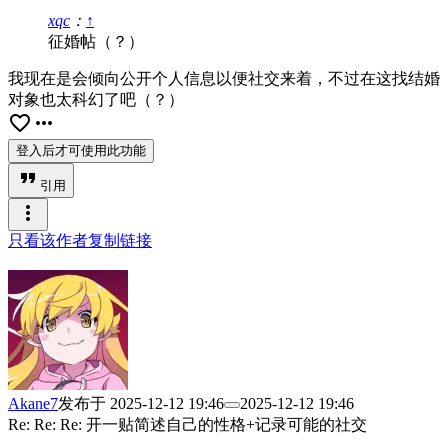
xqc
：
↑
征婚帖（？）
我现在是会倾向公开个人信息以便社交来着，不过在这找结婚
对象也太科幻了吧（？）
favorite_border
more_horiz
登入后才可使用此功能
format_quote
引用
more_vert
只看该作者
复制链接
Akane7
发布于
2025-12-12 19:46
2025-12-12 19:46
Re: Re: Re: 开一贴简述自己的性格+记录可能的社交