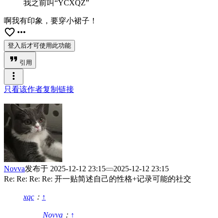
我之前叫“YCXQZ”
啊我有印象，要穿小裙子！
favorite_border
more_horiz
登入后才可使用此功能
format_quote
引用
more_vert
只看该作者
复制链接
Novva
发布于
2025-12-12 23:15
2025-12-12 23:15
Re: Re: Re: Re: 开一贴简述自己的性格+记录可能的社交
xqc
：
↑
Novva
：
↑