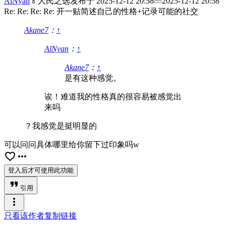
AlNyan
🏅人民之选
发布于
2025-12-12 20:58
2025-12-12 20:58
Re: Re: Re: Re: 开一贴简述自己的性格+记录可能的社交
Akane7
：
↑
AlNyan
：
↑
Akane7
：
↑
是有这种感觉。
诶！难道我的性格真的很容易被感觉出
来吗
？我感觉是挺明显的
可以问问具体哪里给你留下过印象吗w
favorite_border
more_horiz
登入后才可使用此功能
format_quote
引用
more_vert
只看该作者
复制链接