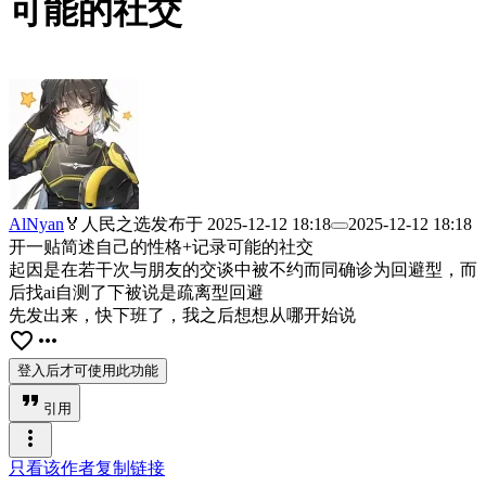
可能的社交
AlNyan
🏅人民之选
发布于
2025-12-12 18:18
2025-12-12 18:18
开一贴简述自己的性格+记录可能的社交
起因是在若干次与朋友的交谈中被不约而同确诊为回避型，而
后找ai自测了下被说是疏离型回避
先发出来，快下班了，我之后想想从哪开始说
favorite_border
more_horiz
登入后才可使用此功能
format_quote
引用
more_vert
只看该作者
复制链接