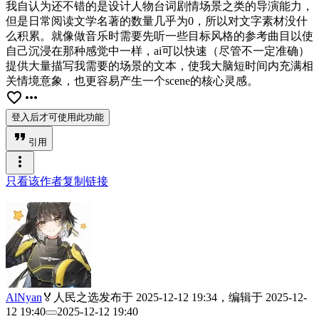
我自认为还不错的是设计人物台词剧情场景之类的导演能力，
但是日常阅读文学名著的数量几乎为0，所以对文字素材没什
么积累。就像做音乐时需要先听一些目标风格的参考曲目以使
自己沉浸在那种感觉中一样，ai可以快速（尽管不一定准确）
提供大量描写我需要的场景的文本，使我大脑短时间内充满相
关情境意象，也更容易产生一个scene的核心灵感。
favorite_border
more_horiz
登入后才可使用此功能
format_quote
引用
more_vert
只看该作者
复制链接
AlNyan
🏅人民之选
发布于
2025-12-12 19:34
，编辑于
2025-12-
12 19:40
2025-12-12 19:40