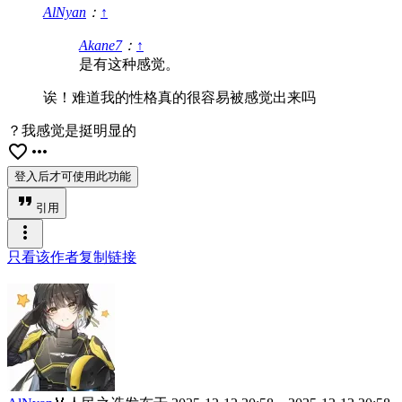
AlNyan
：
↑
Akane7
：
↑
是有这种感觉。
诶！难道我的性格真的很容易被感觉出来吗
？我感觉是挺明显的
favorite_border
more_horiz
登入后才可使用此功能
format_quote
引用
more_vert
只看该作者
复制链接