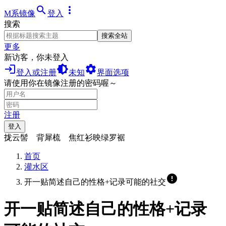
search
more_vert
M系镜像
登入
搜索
搜索全站
更多
新访客，你未登入
login
brightness_medium
settings
登入或注册
未知
界面选项
请使用你在镜像注册的密码喔～
注册
登入
拢云髻 背犀梳 焦红衫映绿罗裾
首页
灌水区
error
开一贴简述自己的性格+记录可能的社交
开一贴简述自己的性格+记录