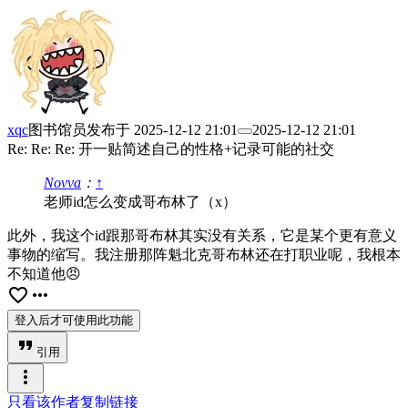
xqc
图书馆员
发布于
2025-12-12 21:01
2025-12-12 21:01
Re: Re: Re: 开一贴简述自己的性格+记录可能的社交
Novva
：
↑
老师id怎么变成哥布林了（x）
此外，我这个id跟那哥布林其实没有关系，它是某个更有意义
事物的缩写。我注册那阵魁北克哥布林还在打职业呢，我根本
不知道他😠
favorite_border
more_horiz
登入后才可使用此功能
format_quote
引用
more_vert
只看该作者
复制链接