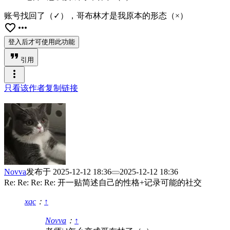
账号找回了（✓），哥布林才是我原本的形态（×）
favorite_border
more_horiz
登入后才可使用此功能
format_quote
引用
more_vert
只看该作者
复制链接
Novva
发布于
2025-12-12 18:36
2025-12-12 18:36
Re: Re: Re: Re: 开一贴简述自己的性格+记录可能的社交
xqc
：
↑
Novva
：
↑