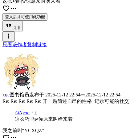
这么巧吗w你原来叫啥来着
favorite_border
more_horiz
登入后才可使用此功能
format_quote
引用
more_vert
只看该作者
复制链接
xqc
图书馆员
发布于
2025-12-12 22:54
2025-12-12 22:54
Re: Re: Re: Re: Re: 开一贴简述自己的性格+记录可能的社交
AlNyan
：
↑
这么巧吗w你原来叫啥来着
我之前叫“YCXQZ”
favorite_border
more_horiz