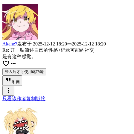
Akane7
发布于
2025-12-12 18:20
2025-12-12 18:20
Re: 开一贴简述自己的性格+记录可能的社交
是有这种感觉。
favorite_border
more_horiz
登入后才可使用此功能
format_quote
引用
more_vert
只看该作者
复制链接