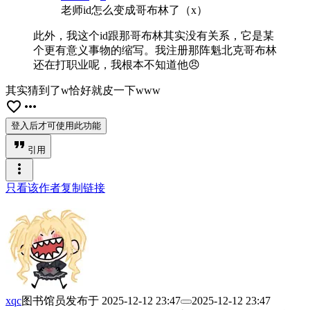
老师id怎么变成哥布林了（x）
此外，我这个id跟那哥布林其实没有关系，它是某
个更有意义事物的缩写。我注册那阵魁北克哥布林
还在打职业呢，我根本不知道他😠
其实猜到了w恰好就皮一下www
favorite_border
more_horiz
登入后才可使用此功能
format_quote
引用
more_vert
只看该作者
复制链接
xqc
图书馆员
发布于
2025-12-12 23:47
2025-12-12 23:47