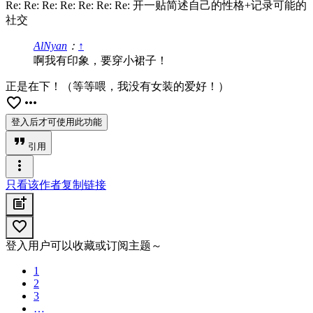
Re: Re: Re: Re: Re: Re: Re: 开一贴简述自己的性格+记录可能的
社交
AlNyan
：
↑
啊我有印象，要穿小裙子！
正是在下！（等等喂，我没有女装的爱好！）
favorite_border
more_horiz
登入后才可使用此功能
format_quote
引用
more_vert
只看该作者
复制链接
post_add
favorite_border
登入用户可以收藏或订阅主题～
1
2
3
…