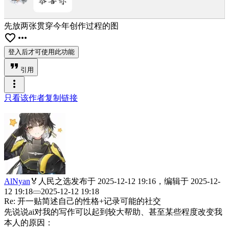
先放两张贯穿今年创作过程的图
favorite_border
more_horiz
登入后才可使用此功能
format_quote
引用
more_vert
只看该作者
复制链接
AlNyan
🏅人民之选
发布于
2025-12-12 19:16
，编辑于
2025-12-
12 19:18
2025-12-12 19:18
Re: 开一贴简述自己的性格+记录可能的社交
先说说ai对我的写作可以起到较大帮助、甚至某些程度改变我
本人的原因：