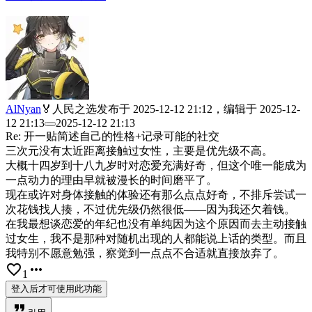
AlNyan
🏅人民之选
发布于
2025-12-12 21:12
，编辑于
2025-12-
12 21:13
2025-12-12 21:13
Re: 开一贴简述自己的性格+记录可能的社交
三次元没有太近距离接触过女性，主要是优先级不高。
大概十四岁到十八九岁时对恋爱充满好奇，但这个唯一能成为
一点动力的理由早就被漫长的时间磨平了。
现在或许对身体接触的体验还有那么点点好奇，不排斥尝试一
次花钱找人揍，不过优先级仍然很低——因为我还欠着钱。
在我最想谈恋爱的年纪也没有单纯因为这个原因而去主动接触
过女生，我不是那种对随机出现的人都能说上话的类型。而且
我特别不愿意勉强，察觉到一点点不合适就直接放弃了。
favorite_border
more_horiz
1
登入后才可使用此功能
format_quote