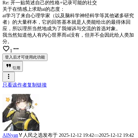
Re: 开一贴简述自己的性格+记录可能的社交
关于在情感上求助ai的态度：
ai学习了来自心理学家（以及脑科学神经科学等其他诸多研究
者）的大量样本，它的回答基本就是人类能给出的最得体回
应，所以理所当然地成为了我倾诉与交流的首选对象。
我当然知道他人有内心世界而ai没有，但并不会因此给人类加
分。
favorite_border
more_horiz
1
登入后才可使用此功能
format_quote
引用
more_vert
只看该作者
复制链接
AlNyan
🏅人民之选
发布于
2025-12-12 19:42
2025-12-12 19:42