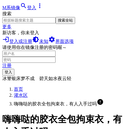
search
more_vert
M系镜像
登入
搜索
搜索全站
更多
新访客，你未登入
login
brightness_medium
settings
登入或注册
未知
界面选项
请使用你在镜像注册的密码喔～
注册
登入
冰簟银床梦不成 碧天如水夜云轻
首页
灌水区
error
嗨嗨哒的胶衣全包拘束衣，有人入手过吗
嗨嗨哒的胶衣全包拘束衣，有