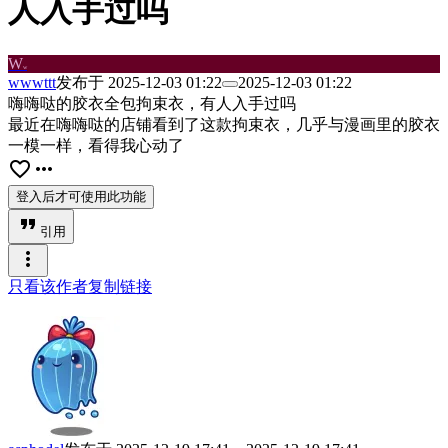
人入手过吗
W
w
wwwttt
发布于
2025-12-03 01:22
2025-12-03 01:22
嗨嗨哒的胶衣全包拘束衣，有人入手过吗
最近在嗨嗨哒的店铺看到了这款拘束衣，几乎与漫画里的胶衣
一模一样，看得我心动了
favorite_border
more_horiz
登入后才可使用此功能
format_quote
引用
more_vert
只看该作者
复制链接