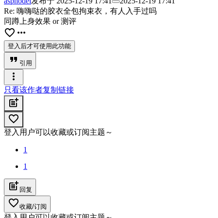
asphodel
发布于
2025-12-19 17:41
2025-12-19 17:41
Re: 嗨嗨哒的胶衣全包拘束衣，有人入手过吗
同蹲上身效果 or 测评
favorite_border
more_horiz
登入后才可使用此功能
format_quote
引用
more_vert
只看该作者
复制链接
post_add
favorite_border
登入用户可以收藏或订阅主题～
1
1
post_add
回复
favorite_border
收藏/订阅
登入用户可以收藏或订阅主题～