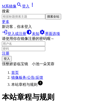
search
more_vert
M系镜像
登入
搜索
搜索全站
更多
新访客，你未登入
login
brightness_medium
settings
登入或注册
未知
界面选项
请使用你在镜像注册的密码喔～
注册
登入
强整娇姿临宝镜 小池一朵芙蓉
首页
镜像板务/公告/反馈
error
本站章程与规则
本站章程与规则