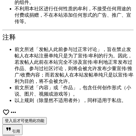
的组件。
不利用本社区进行任何性质的牟利，不接受任何用途的
付费或捐赠，不在本站添加任何形式的广告、推广、宣
传等。
注释
前文所述「发帖人此前参与过正常讨论」，旨在禁止发
帖人在本站注册单纯只是为了宣传/牟利的行为。因此，
若发帖人此前在本站完全不涉及宣传/牟利地正常发布过
作品、参与过社区讨论，则将会被允许发布少量宣传/推
广/收费内容；而若发帖人在本站发帖单纯只是以宣传/牟
利为目的，将不会被允许。
前文所述「内容」或「作品」，包含任何创作形式（小
说、图片、视频或游戏等）。
以上规则（除显然不适用者外），同样适用于私信。
favorite_border
more_horiz
登入后才可使用此功能
format_quote
引用