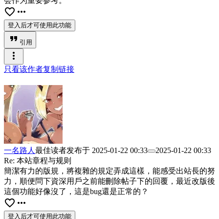
会作为重要参考。
favorite_border
more_horiz
登入后才可使用此功能
format_quote
引用
more_vert
只看该作者
复制链接
一名路人
最佳读者
发布于
2025-01-22 00:33
2025-01-22 00:33
Re: 本站章程与规则
簡潔有力的版規，將複雜的規定弄成這樣，能感受出站長的努
力，順便問下資深用戶之前能刪除帖子下的回覆，最近改版後
這個功能好像沒了，這是bug還是正常的？
favorite_border
more_horiz
登入后才可使用此功能