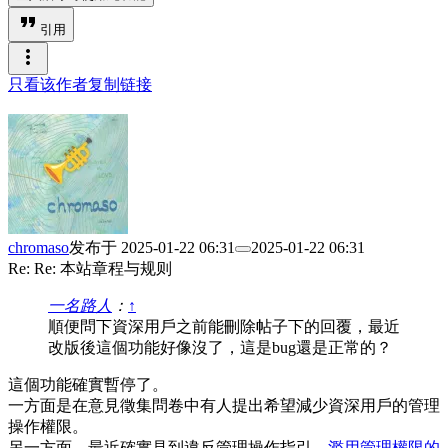
format_quote
引用
more_vert
只看该作者
复制链接
chromaso
发布于
2025-01-22 06:31
2025-01-22 06:31
Re: Re: 本站章程与规则
一名路人
：
↑
順便問下資深用戶之前能刪除帖子下的回覆，最近
改版後這個功能好像沒了，這是bug還是正常的？
這個功能確實暫停了。
一方面是在意見徵集問卷中有人提出希望減少資深用戶的管理
操作權限。
另一方面，最近確實見到違反管理操作指引，
濫用管理權限的