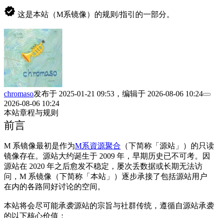
verified
这是本站（M系镜像）的规则/指引的一部分。
chromaso
发布于
2025-01-21 09:53
，编辑于
2026-08-06 10:24
2026-08-06 10:24
本站章程与规则
前言
M 系镜像最初是作为
M系資源聚合
（下简称「源站」）的只读
镜像存在。源站大约诞生于 2009 年，早期历史已不可考。因
源站在 2020 年之后愈发不稳定，屡次丢数据或长期无法访
问，M 系镜像（下简称「本站」）逐步承接了包括源站用户
在内的各路同好讨论的空间。
本站将会尽可能承袭源站的宗旨与社群传统，遵循自源站承袭
的以下核心价值：