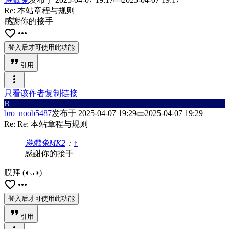
Re: 本站章程与规则
感謝你的接手
favorite_border
more_horiz
登入后才可使用此功能
format_quote
引用
more_vert
只看该作者
复制链接
B
r
bro_noob5487
发布于
2025-04-07 19:29
2025-04-07 19:29
Re: Re: 本站章程与规则
遊戲兔MK2
：
↑
感謝你的接手
膜拜 (◐ᴗ◑)
favorite_border
more_horiz
登入后才可使用此功能
format_quote
引用