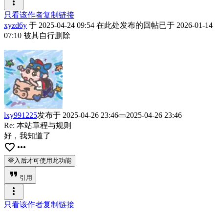
more_vert
只看该作者
复制链接
xyzd6y
于
2025-04-24 09:54
在此处发布的回帖已于
2026-01-14
07:10
被其自行删除
lxy991225
发布于
2025-04-26 23:46
2025-04-26 23:46
Re: 本站章程与规则
好，我知道了
favorite_border
more_horiz
登入后才可使用此功能
format_quote
引用
more_vert
只看该作者
复制链接