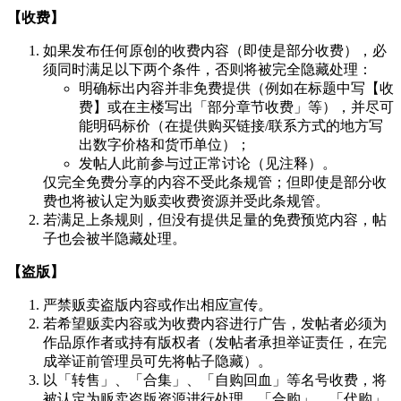
【收费】
如果发布任何原创的收费内容（即使是部分收费），必
须同时满足以下两个条件，否则将被完全隐藏处理：
明确标出内容并非免费提供（例如在标题中写【收
费】或在主楼写出「部分章节收费」等），并尽可
能明码标价（在提供购买链接/联系方式的地方写
出数字价格和货币单位）；
发帖人此前参与过正常讨论（见注释）。
仅完全免费分享的内容不受此条规管；但即使是部分收
费也将被认定为贩卖收费资源并受此条规管。
若满足上条规则，但没有提供足量的免费预览内容，帖
子也会被半隐藏处理。
【盗版】
严禁贩卖盗版内容或作出相应宣传。
若希望贩卖内容或为收费内容进行广告，发帖者必须为
作品原作者或持有版权者（发帖者承担举证责任，在完
成举证前管理员可先将帖子隐藏）。
以「转售」、「合集」、「自购回血」等名号收费，将
被认定为贩卖盗版资源进行处理。「合购」、「代购」