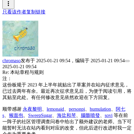
more_vert
只看该作者
复制链接
chromaso
发布于
2025-01-21 09:54
，编辑于
2025-01-21 09:54
2025-01-21 09:54
Re: 本站章程与规则
注：
这份板规于 2023 年上半年就贴出了草案并在站内征求意见，
已过去两年有余。最近再次征求意见后，为便于阅读引用，将
其贴至此处。有任何修改意见依然欢迎在下方回复。
顺带感谢
永夜黎明
、
lemonaid
、
personpi
、
humulation
、
阿七
s
、
猴面包
、
SweepSugar
、
海盐和琴
、
腦髓噴發
、
sovi
等在前
一阵子的社区管理调查问卷中给出了额外建议的老师。当下可
能暂时无法在站内看到对应的改变，但此后进行改进时我一定