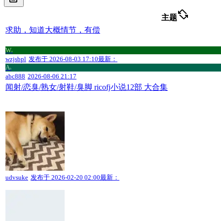
screen_rotation_alt
主题
求助，知道大概情节，有偿
W
z
wzjsbpl
发布于
2026-08-03 17:10
最新：
A
b
abc888
2026-08-06 21:17
闻射/恋臭/熟女/射鞋/臭脚 ricofj小说12部 大合集
udvsuke
发布于
2026-02-20 02:00
最新：