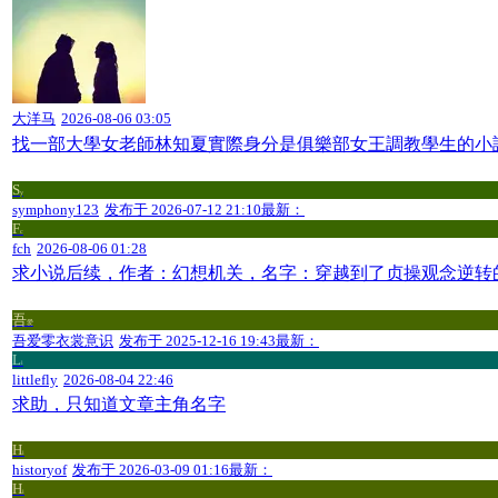
大洋马
2026-08-06 03:05
找一部大學女老師林知夏實際身分是俱樂部女王調教學生的小
S
y
symphony123
发布于
2026-07-12 21:10
最新：
F
c
fch
2026-08-06 01:28
求小说后续，作者：幻想机关，名字：穿越到了贞操观念逆转
吾
爱
吾爱零衣裳意识
发布于
2025-12-16 19:43
最新：
L
i
littlefly
2026-08-04 22:46
求助，只知道文章主角名字
H
i
historyof
发布于
2026-03-09 01:16
最新：
H
i