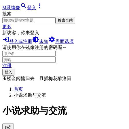
search
more_vert
M系镜像
登入
搜索
搜索全站
更多
新访客，你未登入
login
brightness_medium
settings
登入或注册
未知
界面选项
请使用你在镜像注册的密码喔～
注册
登入
玉楼金阙慵归去 且插梅花醉洛阳
首页
小说求助与交流
小说求助与交流
post_add