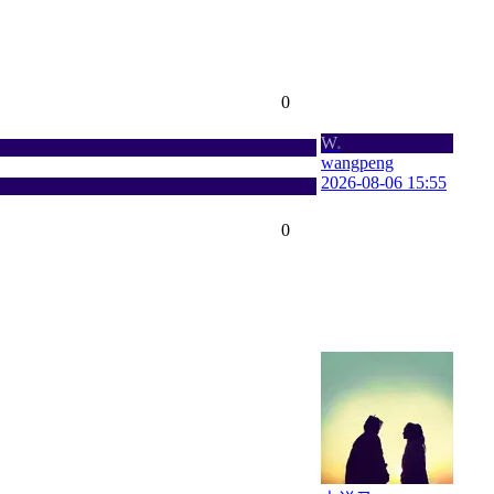
0
W
a
wangpeng
2026-08-06 15:55
0