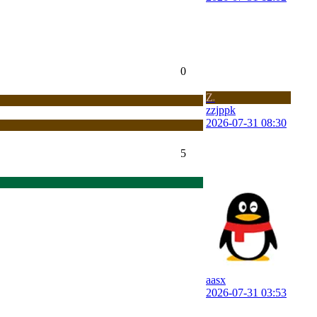
0
Z
z
zzjppk
2026-07-31 08:30
5
aasx
2026-07-31 03:53